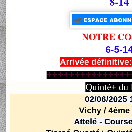
8-14
NOTRE CO
6-5-1
Arrivée définitive
+++++++++++++++
Quinté+ du
02/06/2025
Vichy / 4
ème
Attelé - Course