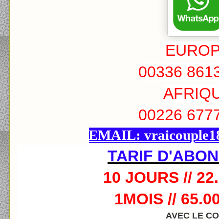
EURO
00336 861
AFRIQ
00226 677
EMAIL: vraicouple
TARIF D'ABO
10 JOURS // 22
1MOIS // 65.0
AVEC LE C