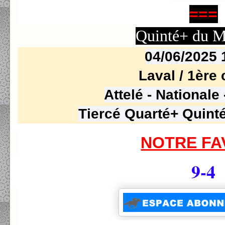
===
Quinté+ du M
04/06/2025
Laval / 1
ère
Attelé - Nationale
Tiercé Quarté+ Quinté
NOTRE FA
9-4